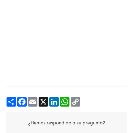
Share
Facebook
Email
X
LinkedIn
WhatsApp
Copy
Link
¿Hemos respondido a su pregunta?